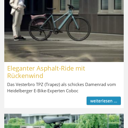
Eleganter Asphalt-Ride mit
Rückenwind
Das Vesterbro TPZ (Trapez) als schickes Damenrad vom
Heidelberger E-Bike-Experten Coboc
weiterlesen ...