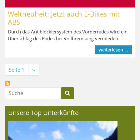
Weltneuheit: Jetzt auch E-Bikes mit
ABS
Durch das Antiblockiersystem des Vorderrades wird ein
Überschlag des Rades bei Vollbremsung vermieden
weiterlesen ...
Seitennummerierung
Seite 1
Nächste
››
Seite
Suche
Unsere Top Unterkünfte