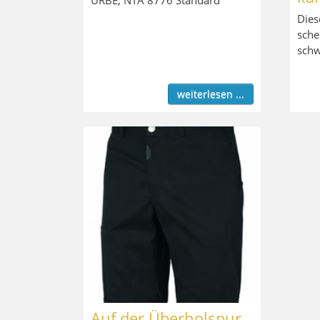
Dies
sche
sch
weiterlesen ...
Auf der Überholspur