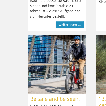
Raum die passende Basis bietet,
Bike
sicher und komfortable zu
fahren ist – dieser Aufgabe hat
sich Hercules gestellt.
weiterlesen ...
Be safe and be seen!
13,
ka
URBE, NTA 8776 Standard