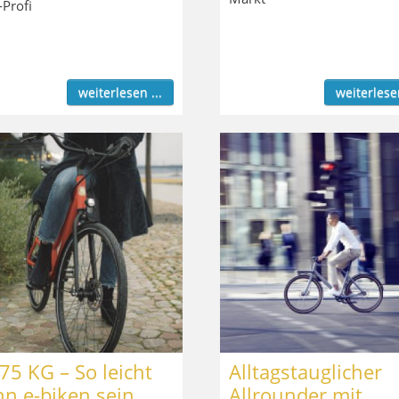
-Profi
weiterlesen ...
weiterlesen
75 KG – So leicht
Alltagstauglicher
nn e-biken sein
Allrounder mit