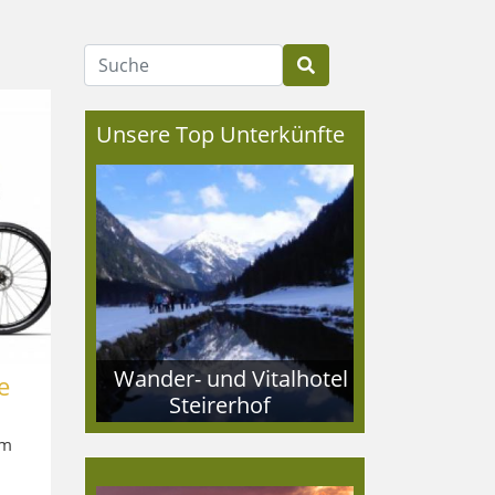
Suche
Unsere Top Unterkünfte
Wander- und Vitalhotel
e
Steirerhof
im