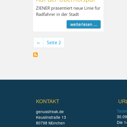
ZIENER präsentiert neue Linie für
Radfahrer in der Stadt
weiterlesen ...
Seitennummerierung
Vorherige
‹‹
Seite 2
Seite
KONTAKT
UR
Taube
genussfreak.de
30.09
Keuslinstraße 13
Die 1
80798 München