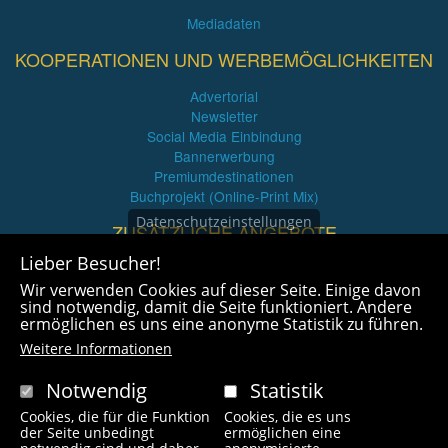
Mediadaten
KOOPERATIONEN UND WERBEMÖGLICHKEITEN
Advertorial
Newsletter
Social Media Einbindung
Bannerwerbung
Premiumdestinationen
Buchprojekt (Online-Print Mix)
Datenschutzeinstellungen
ZUSÄTZLICHE ANGEBOTE
Lieber Besucher!
Imagefilme und mehr
Wir verwenden Cookies auf dieser Seite. Einige davon
360° x 360° Fotografie
sind notwendig, damit die Seite funktioniert. Andere
ermöglichen es uns eine anonyme Statistik zu führen.
Weitere Informationen
Notwendig
Statistik
Cookies, die für die Funktion
Cookies, die es uns
Copyright © 2021 radlfreak.de. Alle Rechte vorbehalten.
der Seite unbedingt
ermöglichen eine