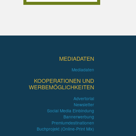
MEDIADATEN
Mediadaten
KOOPERATIONEN UND
WERBEMÖGLICHKEITEN
Advertorial
Newsletter
Social Media Einbindung
Bannerwerbung
Premiumdestinationen
Buchprojekt (Online-Print Mix)