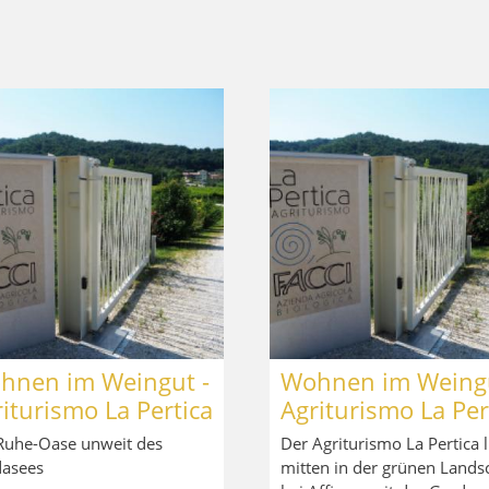
hnen im Weingut -
Wohnen im Weingu
iturismo La Pertica
Agriturismo La Per
Ruhe-Oase unweit des
Der Agriturismo La Pertica l
asees
mitten in der grünen Lands