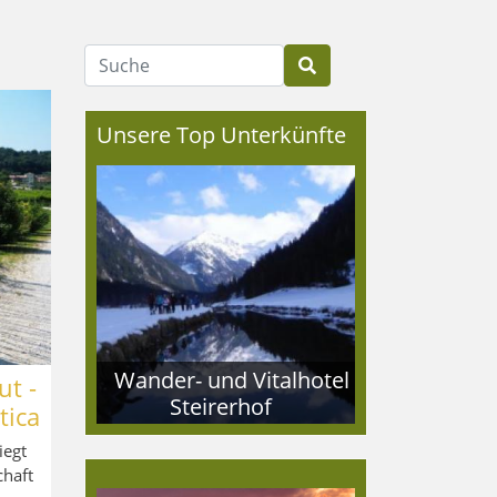
Suche
Unsere Top Unterkünfte
Wander- und Vitalhotel
t -
Steirerhof
tica
iegt
chaft