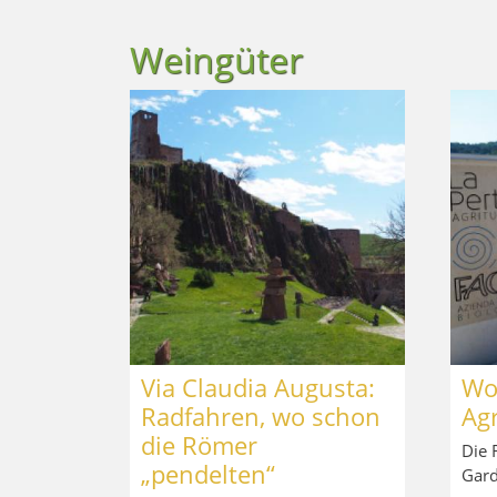
Weingüter
Via Claudia Augusta:
Wo
Radfahren, wo schon
Agr
die Römer
Die 
„pendelten“
Gard