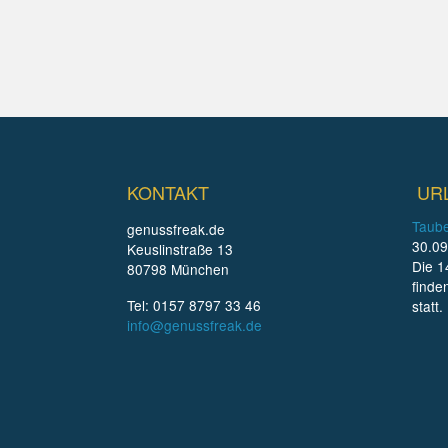
KONTAKT
UR
Taube
genussfreak.de
30.09
Keuslinstraße 13
Die 1
80798 München
finde
Tel: 0157 8797 33 46
statt.
info@genussfreak.de