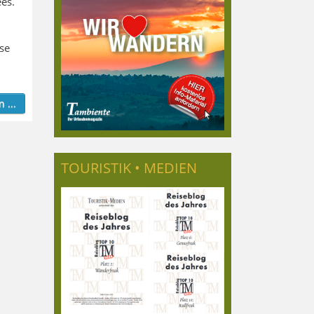
es.
se
 ...
TOURISTIK • MEDIEN