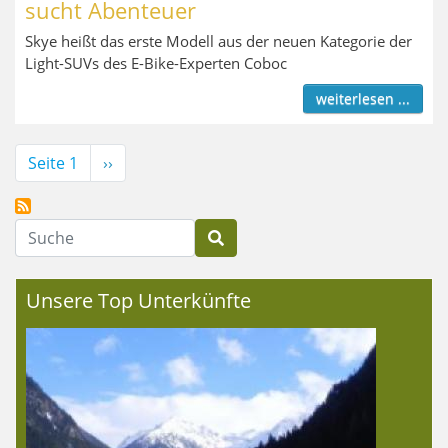
sucht Abenteuer
Skye heißt das erste Modell aus der neuen Kategorie der
Light-SUVs des E-Bike-Experten Coboc
weiterlesen ...
Seitennummerierung
Seite 1
Nächste
››
Seite
Suche
Unsere Top Unterkünfte