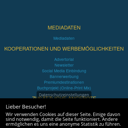
MEDIADATEN
Mediadaten
KOOPERATIONEN UND WERBEMÖGLICHKEITEN
Advertorial
Newsletter
Social Media Einbindung
Bannerwerbung
Premiumdestinationen
Buchprojekt (Online-Print Mix)
Datenschutzeinstellungen
ZUSÄTZLICHE ANGEBOTE
Lieber Besucher!
Imagefilme und mehr
Wir verwenden Cookies auf dieser Seite. Einige davon
360° x 360° Fotografie
sind notwendig, damit die Seite funktioniert. Andere
ermöglichen es uns eine anonyme Statistik zu führen.