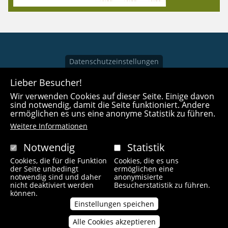
Datenschutzeinstellungen
KONTAKT
Lieber Besucher!
genussfreak.de
Wir verwenden Cookies auf dieser Seite. Einige davon
Keuslinstraße 13
sind notwendig, damit die Seite funktioniert. Andere
80798 München
ermöglichen es uns eine anonyme Statistik zu führen.
Weitere Informationen
Tel: 0157 8797 33 46
info@genussfreak.de
Notwendig
Statistik
Cookies, die für die Funktion
Cookies, die es uns
der Seite unbedingt
ermöglichen eine
notwendig sind und daher
anonymisierte
nicht deaktiviert werden
Besucherstatistik zu führen.
URLAUBSSCHNÄPPCHEN
können.
Einstellungen speichen
Taubertäler Wandertage
30.09.2021, 08:29
Alle Cookies akzeptieren
Zustimmung
Die 14. Taubertäler Wandertage finden vom 9. bis 11. Oktober 2020