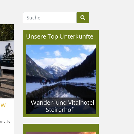
Suche
Unsere Top Unterkünfte
Wander- und Vitalhotel
ow
Steirerhof
r als