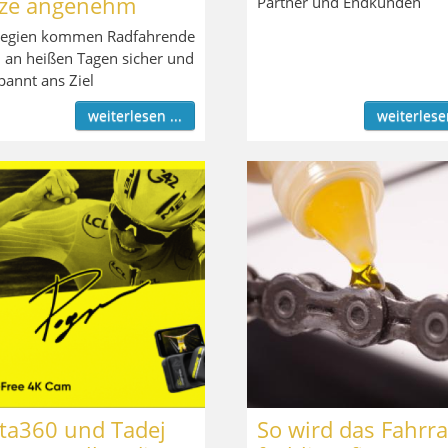
tze angenehm
Partner und Endkunden
tegien kommen Radfahrende
 an heißen Tagen sicher und
pannt ans Ziel
weiterlesen ...
weiterlesen
sta360 und Tadej
So wird das Fahrr