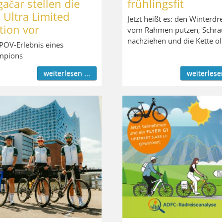
ačar stellen die
frühlingsfit
Ultra Limited
Jetzt heißt es: den Winterdr
tion vor
vom Rahmen putzen, Schr
nachziehen und die Kette ö
POV-Erlebnis eines
mpions
weiterlesen ...
weiterlesen