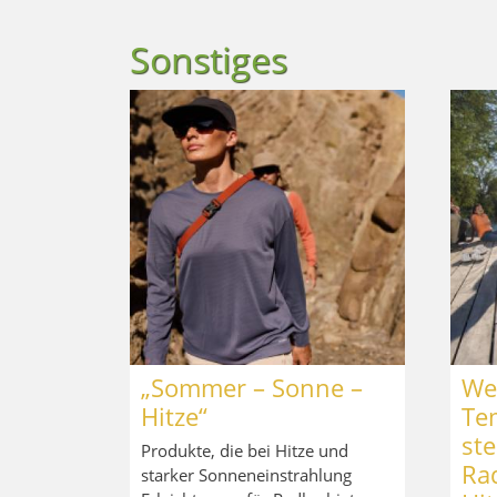
Sonstiges
„Sommer – Sonne –
We
Hitze“
Te
ste
Produkte, die bei Hitze und
Ra
starker Sonneneinstrahlung