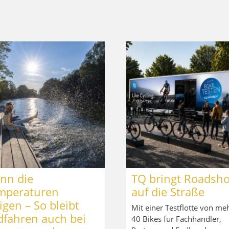
nn die
TQ bringt Roadsh
mperaturen
auf die Straße
igen – So bleibt
Mit einer Testflotte von meh
dfahren auch bei
40 Bikes für Fachhändler,