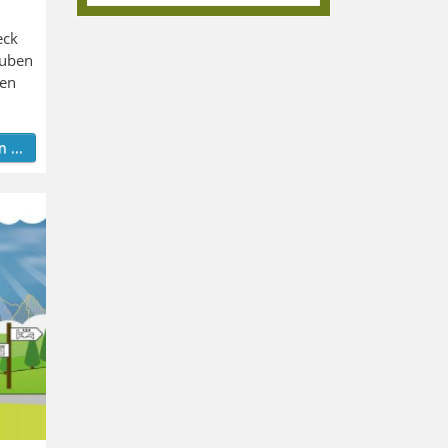
eck
auben
len
 ...