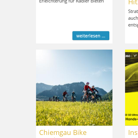
Hi
Erleichterung für Radler bieten
Stra
auch
ents
weiterlesen ...
Chiemgau Bike
In