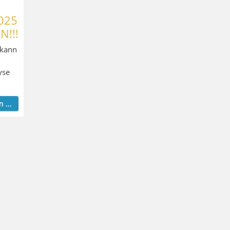
025
N!!!
 kann
yse
 ...