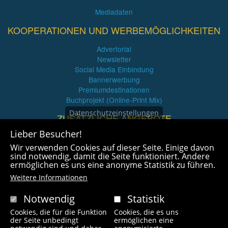
Mediadaten
KOOPERATIONEN UND WERBEMÖGLICHKEITEN
Advertorial
Newsletter
Social Media Einbindung
Bannerwerbung
Premiumdestinationen
Buchprojekt (Online-Print Mix)
Datenschutzeinstellungen
ZUSÄTZLICHE ANGEBOTE
Lieber Besucher!
Imagefilme und mehr
Wir verwenden Cookies auf dieser Seite. Einige davon
360° x 360° Fotografie
sind notwendig, damit die Seite funktioniert. Andere
ermöglichen es uns eine anonyme Statistik zu führen.
Weitere Informationen
Notwendig
Statistik
Cookies, die für die Funktion
Cookies, die es uns
Copyright © 2021 radlfreak.de. Alle Rechte vorbehalten.
der Seite unbedingt
ermöglichen eine